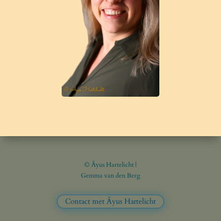
© Āyus Hartelicht |
Gemma van den Berg
Contact met Āyus Hartelicht