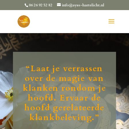
06 26 92 52 82
info@ayus-hartelicht.nl
“Laat je verrassen
over de magie van
klanken rondom je
hoofd. Ervaar de
hoofd gerelateerde
klankbeleving.
”