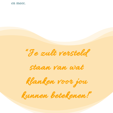
en meer.
“Je zult versteld
staan van wat
klanken voor jou
kunnen betekenen!”