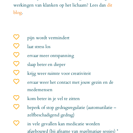
werkingen van klanken op het lichaam? Lees dan
dit
blog
.

pijn wordt vermindert

laat stress los

ervaar meer ontspanning

slaap beter en dieper

krijg weer ruimte voor creativiteit

ervaar weer het contact met jouw gezin en de
medemensen

kom beter in je vel te zitten

beperk of stop gedragsregulatie (automutilatie –
zelfbeschadigend gedrag)

in vele gevallen kan medicatie worden
afgebouwd (bij afname van regelmatige sessies) *