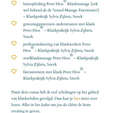
®

basisopleiding Peter Hess
Klankmassage (ook
wel bekend als de ‘Sound Massage Practitioner’)
– Klankpraktijk Sylvia Zijlstra, Sneek

genezingsprocessen ondersteunen met klank
®
Peter Hes
s
– Klankpraktijk Sylvia Zijlstra,
Sneek

professionalisering van klankwerken Peter
®
Hes
s
– Kl
ankpraktijk Sylvia Zijlstra, Sneek
®

stoelklankmassage Peter Hess
– Klankpraktijk
Sylvia Zijlstra, Sneek
®

fantasiereizen met klank Peter Hes
s
–
Kl
ankpraktijk Sylvia Zijlstra, Sneek
Naast deze cursus heb ik veel scholingen op het gebied
van klankschalen gevolgd. Daar kun je
hier
meer over
lezen. Alles in het kader om jou als cliënt de beste
ervaring te geven.