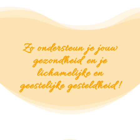
Zo ondersteun je jouw
gezondheid en je
lichamelijke en
geestelijke gesteldheid!