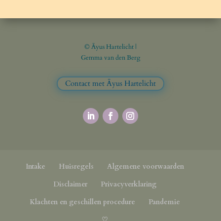
© Āyus Hartelicht |
Gemma van den Berg
Contact met Āyus Hartelicht
Intake
Huisregels
Algemene voorwaarden
Disclaimer
Privacyverklaring
Klachten en geschillen procedure
Pandemie
♡