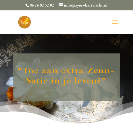
06 26 92 52 82
info@ayus-hartelicht.nl
“Toe aan extra Zenn-
Satie in je leven?”