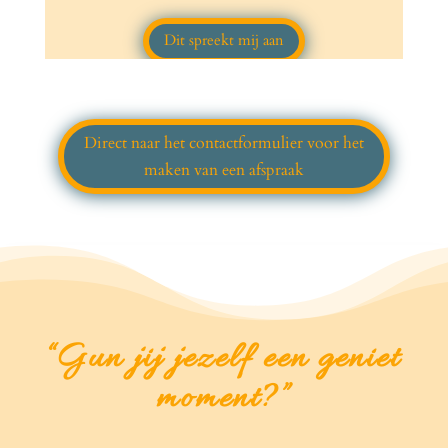
Dit spreekt mij aan
Direct naar het contactformulier voor het
maken van een afspraak
“Gun jij jezelf een geniet
moment?”