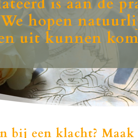
ateerd is aan de p
 We hopen natuurli
en uit kunnen ko
n bij een klacht?
Maak 