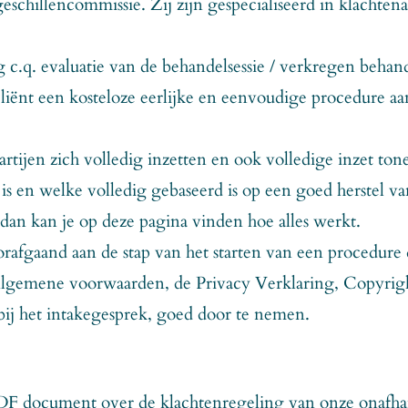
eschillencommissie. Zij zijn gespecialiseerd in klachte
c.q. evaluatie van de behandelsessie / verkregen behand
cliënt een kosteloze eerlijke en eenvoudige procedure a
partijen zich volledig inzetten en ook volledige inzet to
is en welke volledig gebaseerd is op een goed herstel va
 dan kan je op deze pagina vinden hoe alles werkt.
orafgaand aan de stap van het starten van een procedure
Algemene voorwaarden, de Privacy Verklaring, Copyrigh
bij het intakegesprek, goed door te nemen.
PDF document over de klachtenregeling van onze onafhan