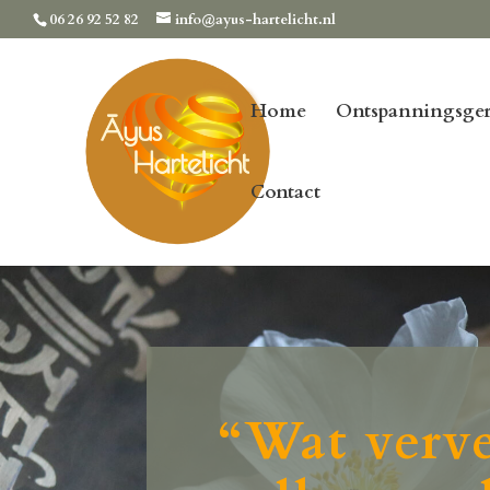
06 26 92 52 82
info@ayus-hartelicht.nl
Home
Ontspanningsger
Contact
“
Wat verve