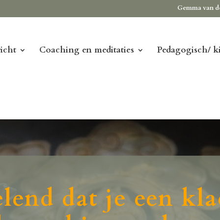
Gemma van d
icht
Coaching en meditaties
Pedagogisch/ k
lend dat je een kla