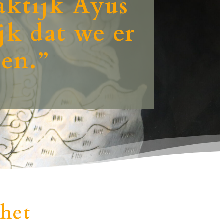
raktijk Āyus
jk dat we er
men
.”
het