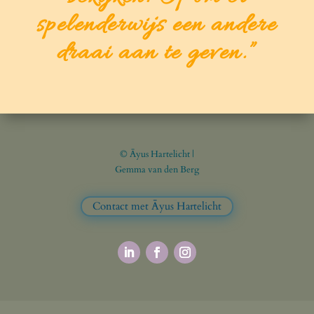
spelenderwijs een andere
draai aan te geven.”
© Āyus Hartelicht |
Gemma van den Berg
Contact met Āyus Hartelicht