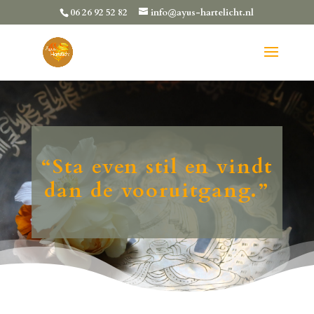
06 26 92 52 82
info@ayus-hartelicht.nl
“Sta even stil en vindt
dan de vooruitgang.”