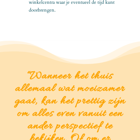
winkelcentra waar je eventueel de tijd kunt
doorbrengen.
“Wanneer het thuis
allemaal wat moeizamer
gaat, kan het prettig zijn
om alles even vanuit een
ander perspectief te
bekijken. Of om er