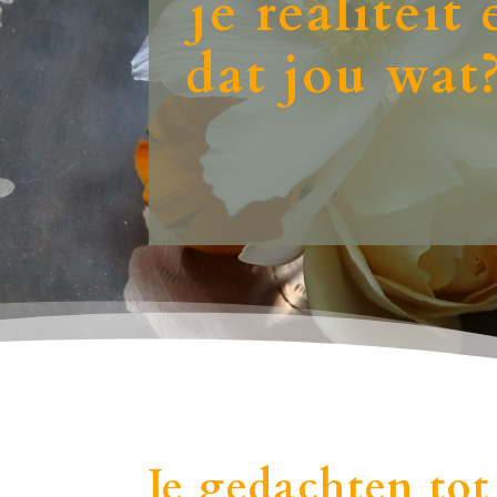
je realitei
dat jou wat
Je gedachten tot