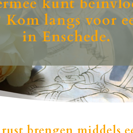
t ermee kunt beïnvlo
? Kom langs voor e
in Enschede.
 rust brengen middels e