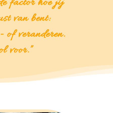
e factor hoe jij
st van bent:
- of veranderen.
l voor.”