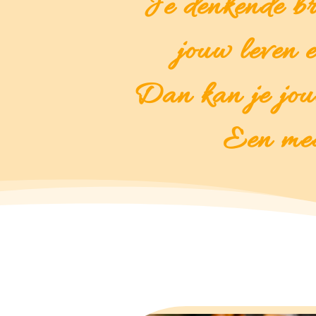
“Je denkende br
jouw leven 
Dan kan je jouw
Een med