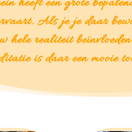
ein heeft een grote bepalend
ervaart. Als je je daar bewu
 hele realiteit beïnvloeden
itatie is daar een mooie too