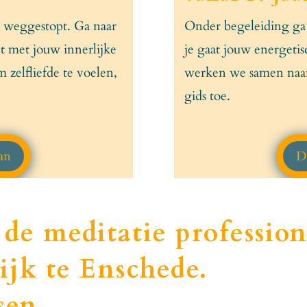
bt weggestopt. Ga naar
Onder begeleiding ga 
t met jouw innerlijke
je gaat jouw energeti
 zelfliefde te voelen,
werken we samen naar
gids toe.
aan
Di
s de meditatie professio
ijk te Enschede.
sen.