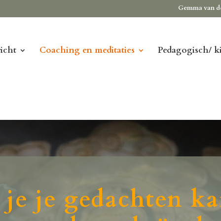
Gemma van d
icht
Coaching en meditaties
Pedagogisch/ k
 je je gedachten ka