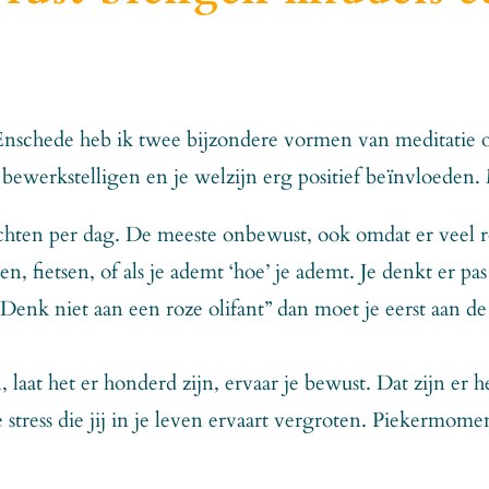
 Enschede heb ik twee bijzondere vormen van meditatie 
ewerkstelligen en je welzijn erg positief beïnvloeden. 
chten per dag. De meeste onbewust, ook omdat er veel rou
pen, fietsen, of als je ademt ‘hoe’ je ademt. Je denkt er p
enk niet aan een roze olifant” dan moet je eerst aan de
 laat het er honderd zijn, ervaar je bewust. Dat zijn er 
tress die jij in je leven ervaart vergroten. Piekermome