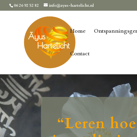
06 26 92 52 82
info@ayus-hartelicht.nl
Home
Ontspanningsger
Contact
“Leren hoe