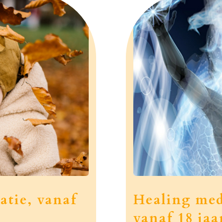
atie, vanaf
Healing medi
vanaf 18 jaa