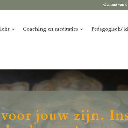
Gemma van d
icht
Coaching en meditaties
Pedagogisch/ k
voor jouw zijn. In