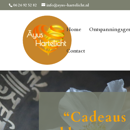
06 26 92 52 82
info@ayus-hartelicht.nl
Home
Ontspanningsger
Contact
“Cadeaus 