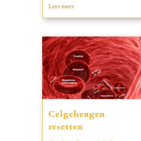
Lees meer
Celgeheugen
resetten