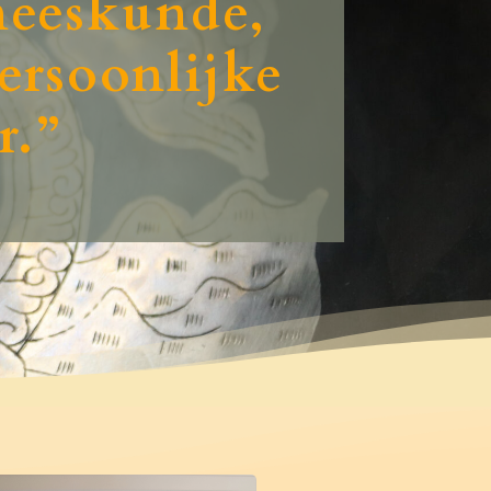
eneeskunde,
persoonlijke
r.”