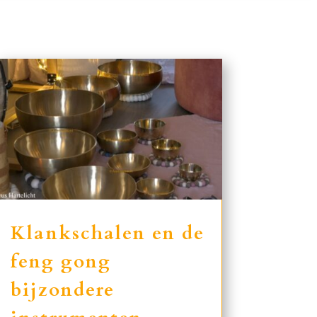
Klankschalen en de
feng gong
bijzondere