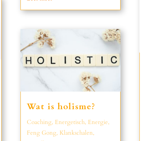
Wat is holisme?
Coaching
,
Energetisch
,
Energie
,
Feng Gong
,
Klankschalen
,