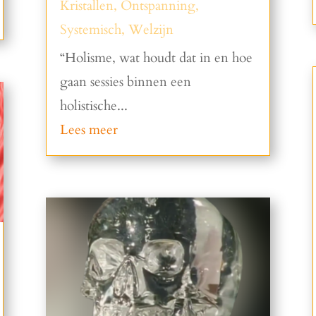
Kristallen
,
Ontspanning
,
Systemisch
,
Welzijn
“Holisme, wat houdt dat in en hoe
gaan sessies binnen een
holistische...
Lees meer