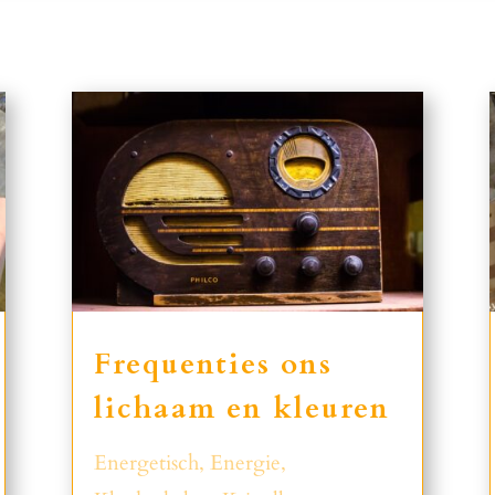
Frequenties ons
lichaam en kleuren
Energetisch
,
Energie
,