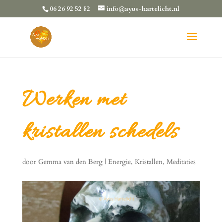
06 26 92 52 82
info@ayus-hartelicht.nl
Werken met
kristallen schedels
door
Gemma van den Berg
|
Energie
,
Kristallen
,
Meditaties