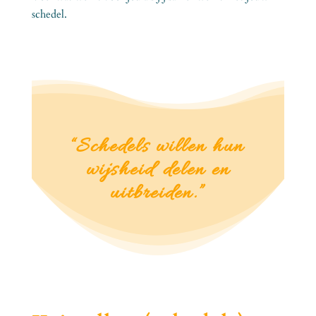
schedel.
“Schedels
willen hun
wijsheid delen en
uitbreiden.
”