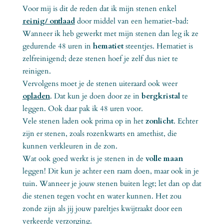
Voor mij is dit de reden dat ik mijn stenen enkel
reinig/ ontlaad
door middel van een hematiet-bad:
Wanneer ik heb gewerkt met mijn stenen dan leg ik ze
gedurende 48 uren in
hematiet
steentjes. Hematiet is
zelfreinigend; deze stenen hoef je zelf dus niet te
reinigen.
Vervolgens moet je de stenen uiteraard ook weer
opladen
. Dat kun je doen door ze in
bergkristal
te
leggen. Ook daar pak ik 48 uren voor.
Vele stenen laden ook prima op in het
zonlicht
. Echter
zijn er stenen, zoals rozenkwarts en amethist, die
kunnen verkleuren in de zon.
Wat ook goed werkt is je stenen in de
volle maan
leggen! Dit kun je achter een raam doen, maar ook in je
tuin. Wanneer je jouw stenen buiten legt; let dan op dat
die stenen tegen vocht en water kunnen. Het zou
zonde zijn als jij jouw pareltjes kwijtraakt door een
verkeerde verzorging.