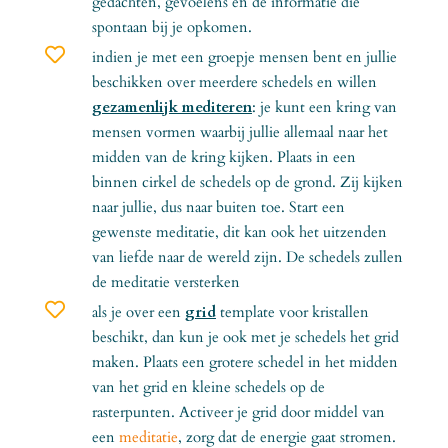
gedachten, gevoelens en de informatie die
spontaan bij je opkomen.

indien je met een groepje mensen bent en jullie
beschikken over meerdere schedels en willen
gezamenlijk mediteren
: je kunt een kring van
mensen vormen waarbij jullie allemaal naar het
midden van de kring kijken. Plaats in een
binnen cirkel de schedels op de grond. Zij kijken
naar jullie, dus naar buiten toe. Start een
gewenste meditatie, dit kan ook het uitzenden
van liefde naar de wereld zijn. De schedels zullen
de meditatie versterken

als je over een
grid
template voor kristallen
beschikt, dan kun je ook met je schedels het grid
maken. Plaats een grotere schedel in het midden
van het grid en kleine schedels op de
rasterpunten. Activeer je grid door middel van
een
meditatie
, zorg dat de energie gaat stromen.