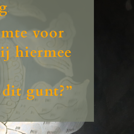
g
.
imte voor
ij hiermee
 dit gunt?”