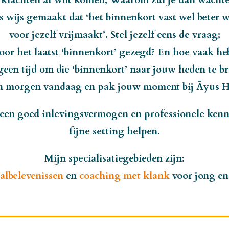
 klachten af wilt komen; Waarom zul je dan wacht
s wijs gemaakt dat ‘het binnenkort vast wel beter wo
voor jezelf vrijmaakt’. Stel jezelf eens de vraag;
oor het laatst ‘binnenkort’ gezegd? En hoe vaak heb
 geen tijd om die ‘binnenkort’ naar jouw heden te b
 morgen vandaag en pak jouw moment bij Āyus Ha
 een goed inlevingsvermogen en professionele kenn
fijne setting helpen.
Mijn specialisatiegebieden zijn:
talbelevenissen
en
coaching met klank
voor jong en