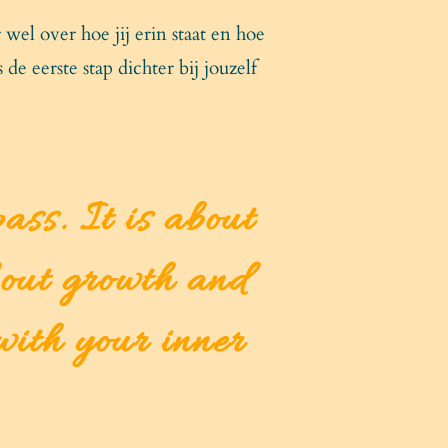
el over hoe jij erin staat en hoe
s de eerste stap dichter bij jouzelf
pass. It is about
bout growth and
with your inner