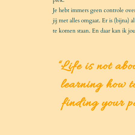
Je hebt immers geen controle over
jij met alles omgaat. Er is (bijna) a
te komen staan. En daar kan ik jou
“Life is not abo
learning how t
finding your p