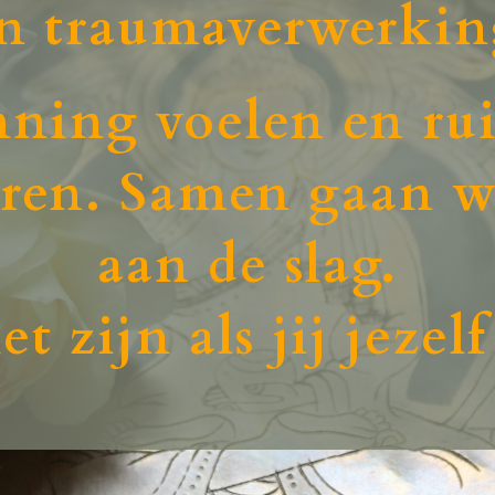
en
traumaverwerkin
ning voelen en ru
eëren. Samen gaan w
aan de slag.
t zijn als jij jezelf