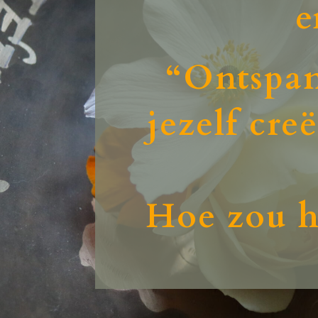
“Ontspan
jezelf cr
Hoe zou he