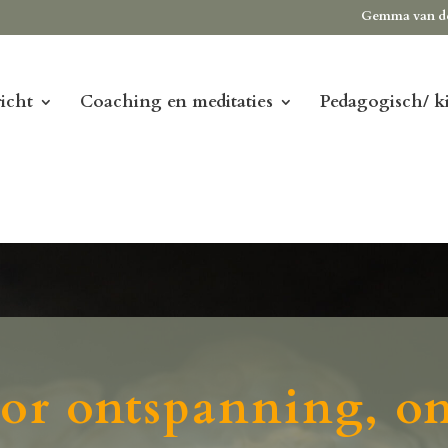
Gemma van d
icht
Coaching en meditaties
Pedagogisch/ k
oor ontspanning, o