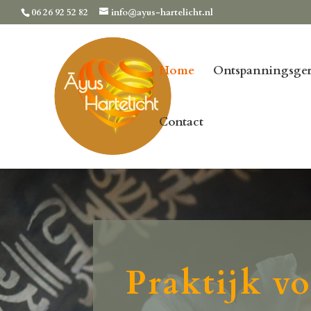
06 26 92 52 82
info@ayus-hartelicht.nl
Home
Ontspanningsger
Contact
Praktijk v