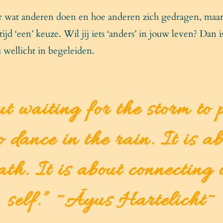
 wat anderen doen en hoe anderen zich gedragen, maar w
ltijd ‘een’ keuze. Wil jij iets ‘anders’ in jouw leven? Dan i
 wellicht in begeleiden.
ut waiting for the storm to 
o dance in the rain. It is a
ath. It is about connecting 
self.” ~Āyus Hartelicht~