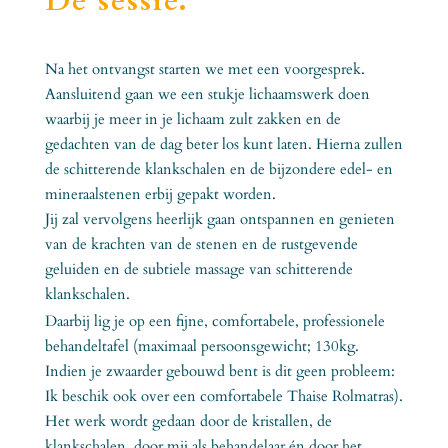
De sessie.
Na het ontvangst starten we met een voorgesprek.
Aansluitend gaan we een stukje lichaamswerk doen
waarbij je meer in je lichaam zult zakken en de
gedachten van de dag beter los kunt laten. Hierna zullen
de schitterende klankschalen en de bijzondere edel- en
mineraalstenen erbij gepakt worden.
Jij zal vervolgens heerlijk gaan ontspannen en genieten
van de krachten van de stenen en de rustgevende
geluiden en de subtiele massage van schitterende
klankschalen.
Daarbij lig je op een fijne, comfortabele, professionele
behandeltafel (maximaal persoonsgewicht; 130kg.
Indien je zwaarder gebouwd bent is dit geen probleem:
Ik beschik ook over een comfortabele Thaise Rolmatras).
Het werk wordt gedaan door de kristallen, de
klankschalen, door mij als behandelaar én door het