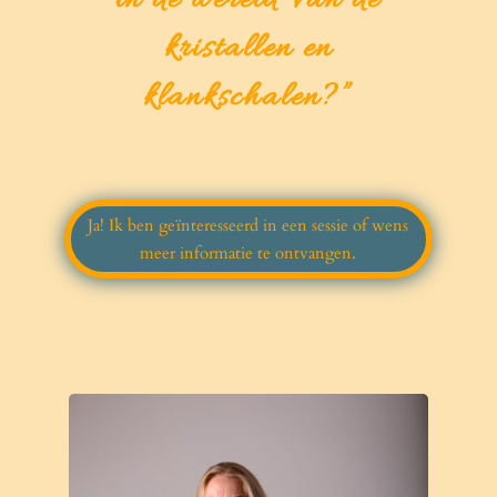
in de wereld van de
kristallen en
klankschalen?
”
Ja! Ik ben geïnteresseerd in een sessie of wens
meer informatie te ontvangen.