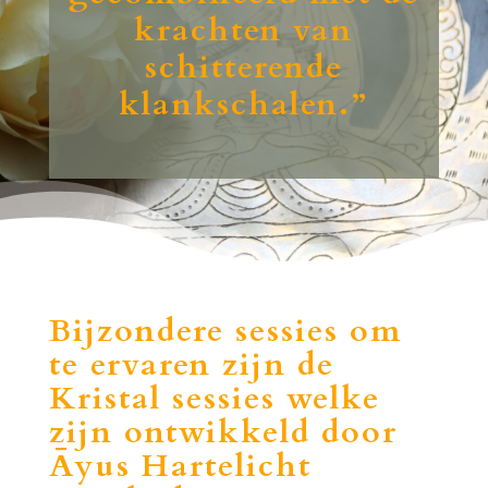
krachten van
schitterende
klankschalen.”
Bijzondere sessies om
te ervaren zijn de
Kristal sessies welke
zijn ontwikkeld door
Āyus Hartelicht