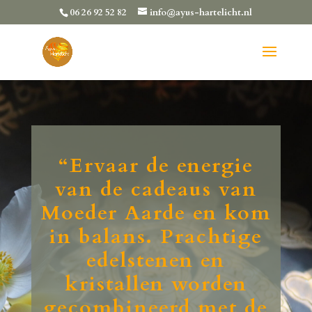
06 26 92 52 82
info@ayus-hartelicht.nl
“Ervaar de energie
van de cadeaus van
Moeder Aarde en kom
in balans. Prachtige
edelstenen en
kristallen worden
gecombineerd met de