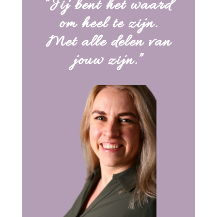
“
Jij bent het waard
om heel te zijn.
Met alle delen van
jouw zijn.”