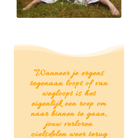
“Wanneer je ergens
tegenaan loopt of van
wegloopt is het
eigenlijk een roep om
naar binnen te gaan,
j
ouw verloren
zielsdelen weer terug