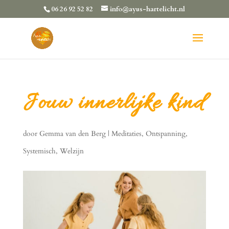
06 26 92 52 82
info@ayus-hartelicht.nl
Jouw innerlijke kind
door
Gemma van den Berg
|
Meditaties
,
Ontspanning
,
Systemisch
,
Welzijn