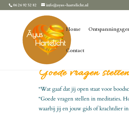
06 26 92 52 82
info@ayus-hartelicht.nl
Home
Ontspanningsger
Contact
Goede vragen stellen
“Wat gaaf dat jij open staat voor bood
“Goede vragen stellen in meditaties. Hoe
waarbij jij en jouw gids of krachtdier i