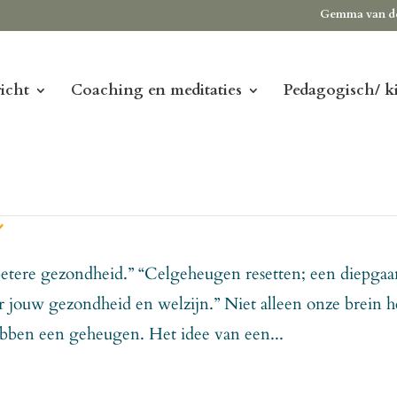
Gemma van d
icht
Coaching en meditaties
Pedagogisch/ k
n
betere gezondheid.” “Celgeheugen resetten; een diepga
jouw gezondheid en welzijn.” Niet alleen onze brein h
bben een geheugen. Het idee van een...