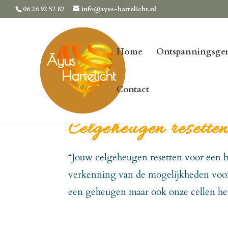
06 26 92 52 82
info@ayus-hartelicht.nl
Home
Ontspanningsger
Contact
Celgeheugen resette
“Jouw celgeheugen resetten voor een 
verkenning van de mogelijkheden voor 
een geheugen maar ook onze cellen he