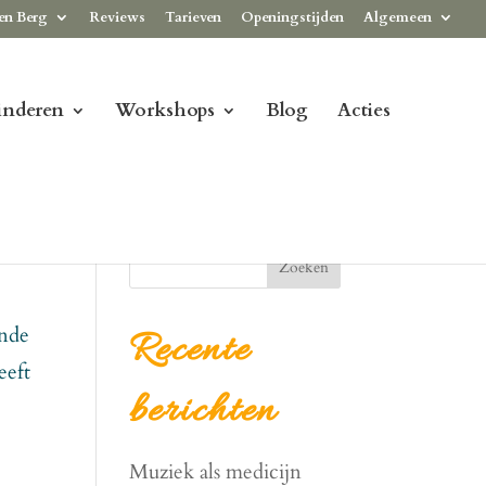
en Berg
Reviews
Tarieven
Openingstijden
Algemeen
inderen
Workshops
Blog
Acties
Zoeken
ande
Recente
eeft
berichten
Muziek als medicijn