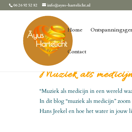
06 26 92 52 82
info@ayus-hartelicht.nl
Home
Ontspanningsger
Contact
Muziek als medicij
“Muziek als medicijn in een wereld waar
In dit blog “muziek als medicijn” zoom
Hans Jeekel en hoe het water in jouw l