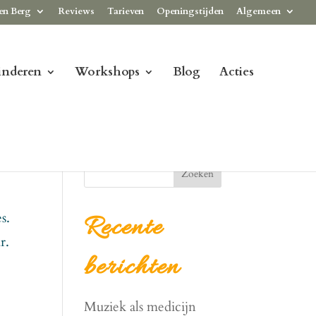
en Berg
Reviews
Tarieven
Openingstijden
Algemeen
inderen
Workshops
Blog
Acties
Zoeken
s.
Recente
r.
berichten
Muziek als medicijn