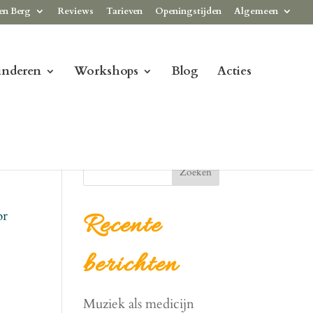
en Berg
Reviews
Tarieven
Openingstijden
Algemeen
inderen
Workshops
Blog
Acties
Zoeken
or
Recente
berichten
Muziek als medicijn