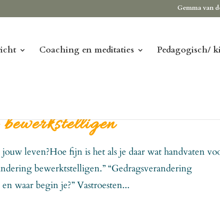
Gemma van d
icht
Coaching en meditaties
Pedagogisch/ k
bewerkstelligen
n jouw leven?Hoe fijn is het als je daar wat handvaten vo
randering bewerktstelligen.” “Gedragsverandering
 en waar begin je?” Vastroesten...