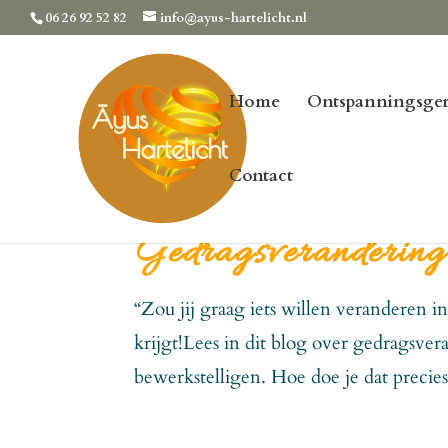
06 26 92 52 82
info@ayus-hartelicht.nl
Home
Ontspanningsger
Contact
Gedragsverandering 
“Zou jij graag iets willen veranderen i
krijgt!Lees in dit blog over gedragsve
bewerkstelligen. Hoe doe je dat precies