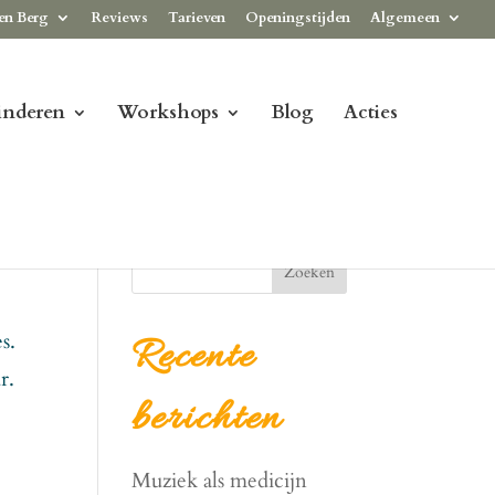
en Berg
Reviews
Tarieven
Openingstijden
Algemeen
inderen
Workshops
Blog
Acties
Zoeken
s.
Recente
r.
berichten
Muziek als medicijn