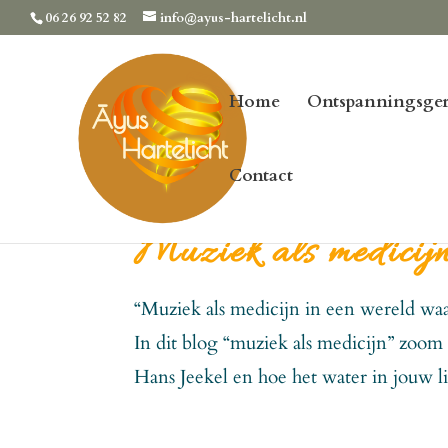
06 26 92 52 82
info@ayus-hartelicht.nl
Home
Ontspanningsger
Contact
Muziek als medicij
“Muziek als medicijn in een wereld waar
In dit blog “muziek als medicijn” zoom
Hans Jeekel en hoe het water in jouw l