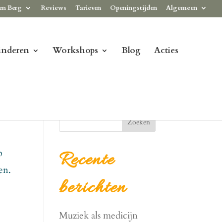
en Berg
Reviews
Tarieven
Openingstijden
Algemeen
inderen
Workshops
Blog
Acties
Zoeken
p
Recente
en.
berichten
Muziek als medicijn