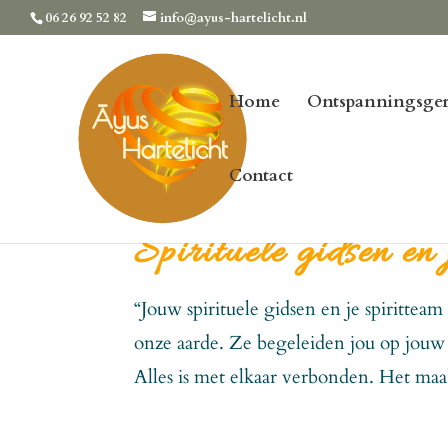
06 26 92 52 82
info@ayus-hartelicht.nl
Home
Ontspanningsger
Contact
Spirituele gidsen en 
“Jouw spirituele gidsen en je spirittea
onze aarde. Ze begeleiden jou op jouw l
Alles is met elkaar verbonden. Het maak