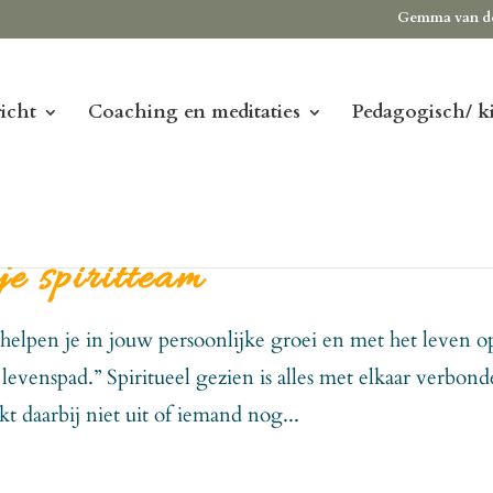
Gemma van d
icht
Coaching en meditaties
Pedagogisch/ k
je spiritteam
m helpen je in jouw persoonlijke groei en met het leven o
evenspad.” Spiritueel gezien is alles met elkaar verbond
t daarbij niet uit of iemand nog...