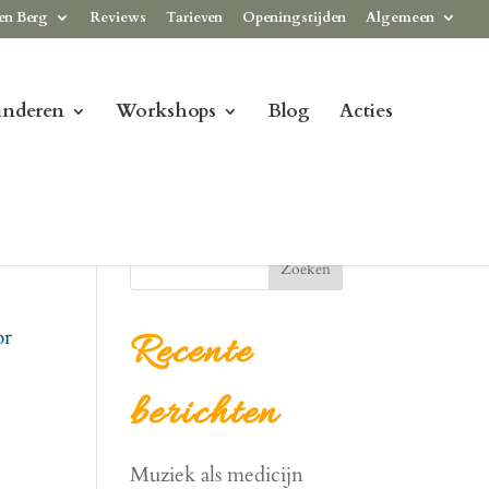
en Berg
Reviews
Tarieven
Openingstijden
Algemeen
inderen
Workshops
Blog
Acties
Zoeken
or
Recente
berichten
Muziek als medicijn