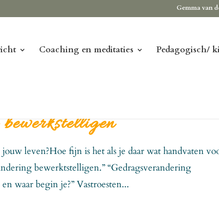
Gemma van d
icht
Coaching en meditaties
Pedagogisch/ k
bewerkstelligen
n jouw leven?Hoe fijn is het als je daar wat handvaten vo
randering bewerktstelligen.” “Gedragsverandering
 en waar begin je?” Vastroesten...