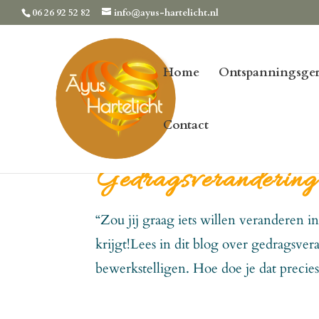
06 26 92 52 82
info@ayus-hartelicht.nl
Home
Ontspanningsger
Contact
Gedragsverandering 
“Zou jij graag iets willen veranderen i
krijgt!Lees in dit blog over gedragsve
bewerkstelligen. Hoe doe je dat precies