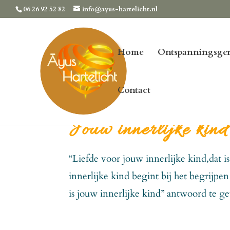
06 26 92 52 82
info@ayus-hartelicht.nl
Home
Ontspanningsger
Contact
Jouw innerlijke kind
“Liefde voor jouw innerlijke kind,dat is
innerlijke kind begint bij het begrijp
is jouw innerlijke kind” antwoord te g