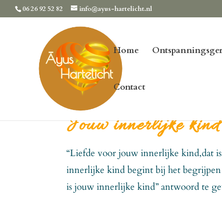
06 26 92 52 82
info@ayus-hartelicht.nl
Home
Ontspanningsger
Contact
Jouw innerlijke kind
“Liefde voor jouw innerlijke kind,dat is
innerlijke kind begint bij het begrijp
is jouw innerlijke kind” antwoord te g