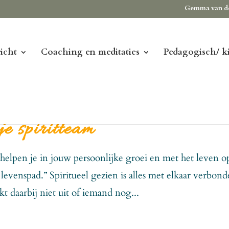
Gemma van d
icht
Coaching en meditaties
Pedagogisch/ k
je spiritteam
m helpen je in jouw persoonlijke groei en met het leven o
evenspad.” Spiritueel gezien is alles met elkaar verbond
t daarbij niet uit of iemand nog...