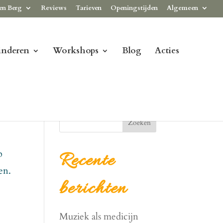
en Berg
Reviews
Tarieven
Openingstijden
Algemeen
inderen
Workshops
Blog
Acties
Zoeken
p
Recente
en.
berichten
Muziek als medicijn