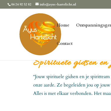
06 26 92 52 82
info@ayus-hartelicht.nl
Home
Ontspanningsger
Contact
Spirituele gidsen en 
“Jouw spirituele gidsen en je spirittea
onze aarde. Ze begeleiden jou op jouw l
Alles is met elkaar verbonden. Het maak