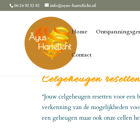
06 26 92 52 82
info@ayus-hartelicht.nl
Home
Ontspanningsger
Contact
Celgeheugen resette
“Jouw celgeheugen resetten voor een 
verkenning van de mogelijkheden voor 
een geheugen maar ook onze cellen he