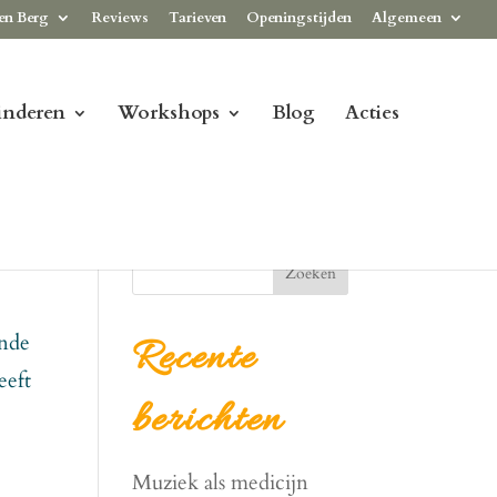
en Berg
Reviews
Tarieven
Openingstijden
Algemeen
inderen
Workshops
Blog
Acties
Zoeken
ande
Recente
eeft
berichten
Muziek als medicijn