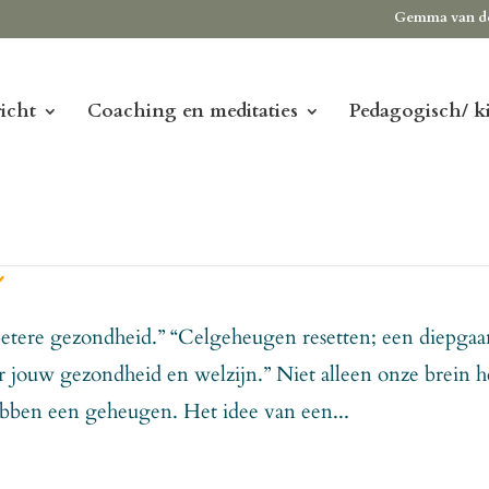
Gemma van d
icht
Coaching en meditaties
Pedagogisch/ k
n
betere gezondheid.” “Celgeheugen resetten; een diepga
jouw gezondheid en welzijn.” Niet alleen onze brein h
bben een geheugen. Het idee van een...