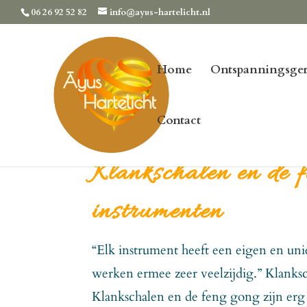
06 26 92 52 82
info@ayus-hartelicht.nl
Home
Ontspanningsger
Contact
Klankschalen en de 
instrumenten
“Elk instrument heeft een eigen en uni
werken ermee zeer veelzijdig.” Klanks
Klankschalen en de feng gong zijn erg 