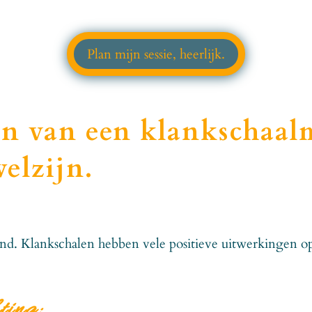
Plan mijn sessie, heerlijk.
en van een klankschaal
elzijn.
d. Klankschalen hebben vele positieve uitwerkingen op
ting: