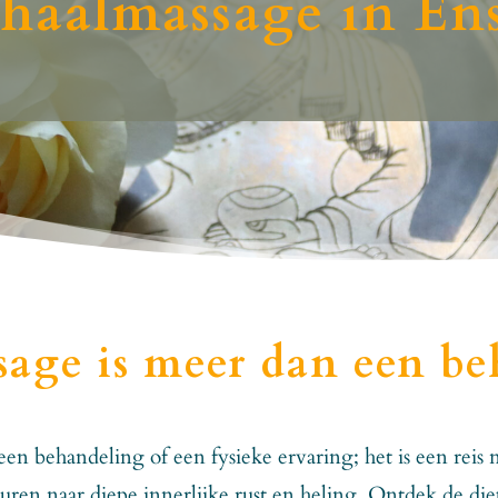
haalmassage in En
age is meer dan een be
een behandeling of een fysieke ervaring; het is een rei
uren naar diepe innerlijke rust en heling. Ontdek de di