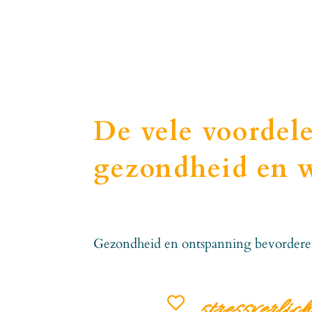
De vele voordel
gezondheid en w
Gezondheid en ontspanning bevorderen

stressverlich