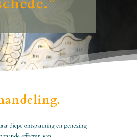
schede.
”
handeling.
s naar diepe ontspanning en genezing
epgaande effecten van