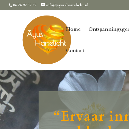
06 26 92 52 82
info@ayus-hartelicht.nl
Home
Ontspanningsger
Contact
“Ervaar inn