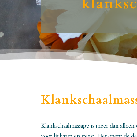
klanksc
Klankschaalmass
Klankschaalmassage is meer dan alleen 
voor lichaam en geest. Het opent de de