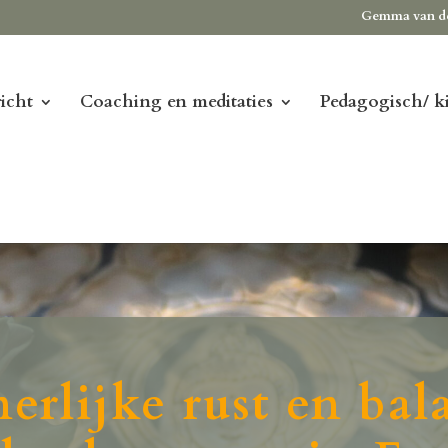
Gemma van d
icht
Coaching en meditaties
Pedagogisch/ k
erlijke rust en ba