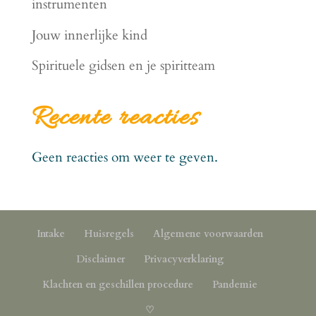
instrumenten
Jouw innerlijke kind
Spirituele gidsen en je spiritteam
Recente reacties
Geen reacties om weer te geven.
Intake
Huisregels
Algemene voorwaarden
Disclaimer
Privacyverklaring
Klachten en geschillen procedure
Pandemie
♡