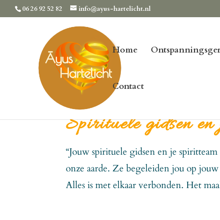
06 26 92 52 82
info@ayus-hartelicht.nl
Home
Ontspanningsger
Contact
Spirituele gidsen en 
“Jouw spirituele gidsen en je spirittea
onze aarde. Ze begeleiden jou op jouw l
Alles is met elkaar verbonden. Het maak