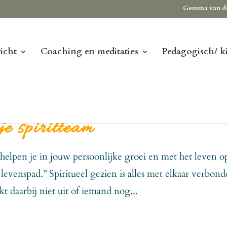
Gemma van d
icht
Coaching en meditaties
Pedagogisch/ k
je spiritteam
m helpen je in jouw persoonlijke groei en met het leven o
evenspad.” Spiritueel gezien is alles met elkaar verbond
t daarbij niet uit of iemand nog...