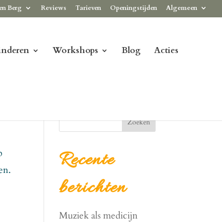
en Berg
Reviews
Tarieven
Openingstijden
Algemeen
inderen
Workshops
Blog
Acties
Zoeken
p
Recente
en.
berichten
Muziek als medicijn