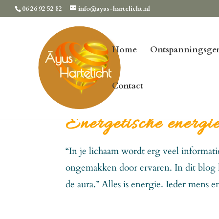
06 26 92 52 82
info@ayus-hartelicht.nl
Home
Ontspanningsger
Contact
Energetische energi
“In je lichaam wordt erg veel informati
ongemakken door ervaren. In dit blog 
de aura.” Alles is energie. Ieder mens e