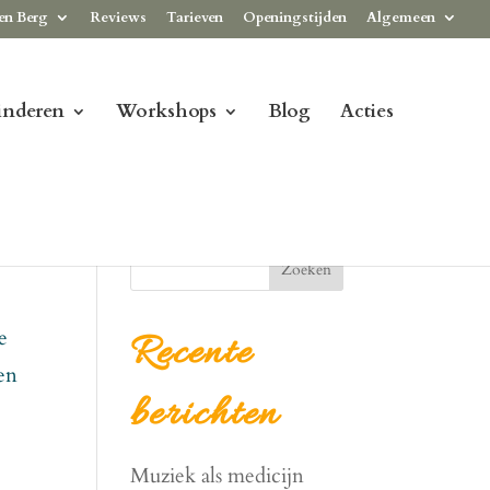
en Berg
Reviews
Tarieven
Openingstijden
Algemeen
inderen
Workshops
Blog
Acties
Zoeken
e
Recente
en
berichten
Muziek als medicijn