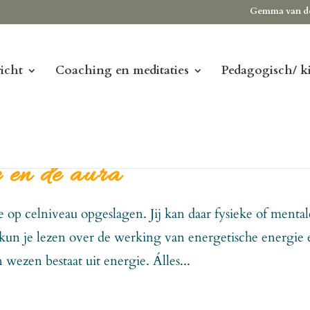
Gemma van d
icht
Coaching en meditaties
Pedagogisch/ k
e en de aura
e op celniveau opgeslagen. Jij kan daar fysieke of mental
kun je lezen over de werking van energetische energie 
n wezen bestaat uit energie. Álles...