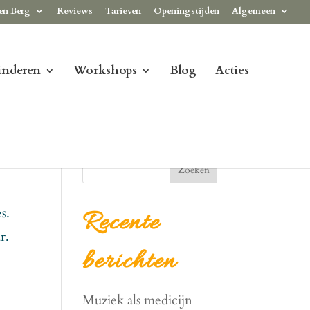
en Berg
Reviews
Tarieven
Openingstijden
Algemeen
inderen
Workshops
Blog
Acties
Zoeken
s.
Recente
r.
berichten
Muziek als medicijn