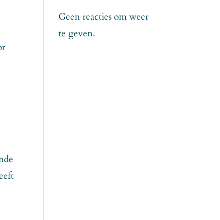
Geen reacties om weer
te geven.
or
ande
eeft