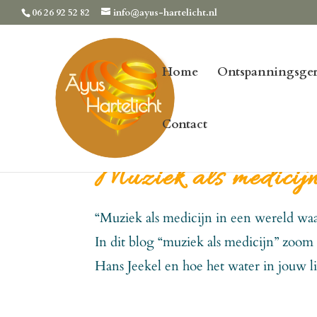
06 26 92 52 82
info@ayus-hartelicht.nl
Home
Ontspanningsger
Contact
Muziek als medicij
“Muziek als medicijn in een wereld waar
In dit blog “muziek als medicijn” zoom
Hans Jeekel en hoe het water in jouw l