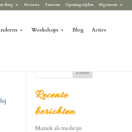
en Berg
Reviews
Tarieven
Openingstijden
Algemeen
inderen
Workshops
Blog
Acties
Zoeken
Recente
bij
berichten
Muziek als medicijn