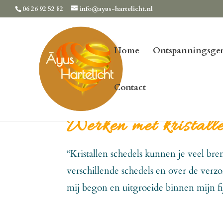
06 26 92 52 82
info@ayus-hartelicht.nl
Home
Ontspanningsger
Contact
Werken met kristalle
“Kristallen schedels kunnen je veel bre
verschillende schedels en over de verz
mij begon en uitgroeide binnen mijn fi