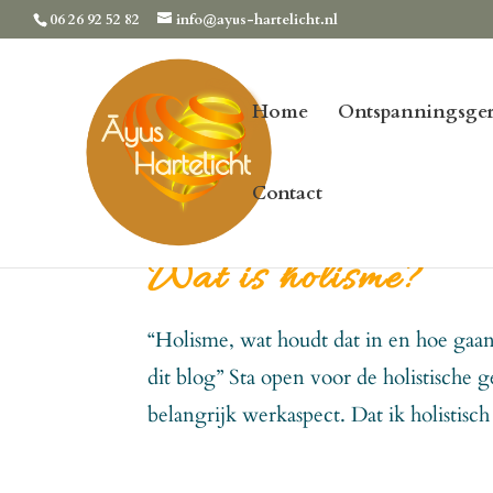
06 26 92 52 82
info@ayus-hartelicht.nl
Home
Ontspanningsger
Contact
Wat is holisme?
“Holisme, wat houdt dat in en hoe gaan s
dit blog” Sta open voor de holistische 
belangrijk werkaspect. Dat ik holistisch