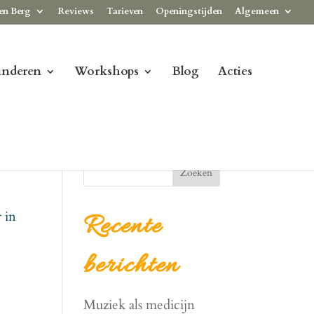
en Berg
Reviews
Tarieven
Openingstijden
Algemeen
inderen
Workshops
Blog
Acties
Zoeken
r in
Recente
berichten
Muziek als medicijn