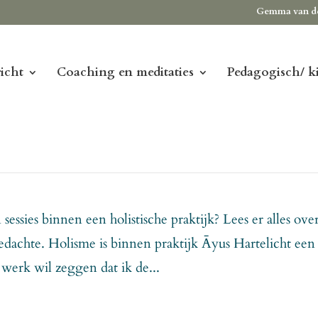
Gemma van d
icht
Coaching en meditaties
Pedagogisch/ k
essies binnen een holistische praktijk? Lees er alles ove
gedachte. Holisme is binnen praktijk Āyus Hartelicht een
 werk wil zeggen dat ik de...