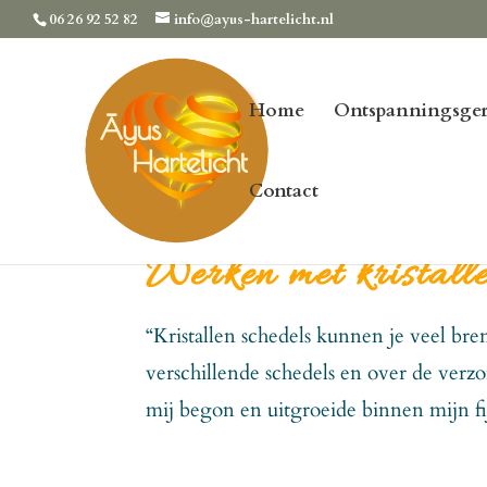
06 26 92 52 82
info@ayus-hartelicht.nl
Home
Ontspanningsger
Contact
Werken met kristalle
“Kristallen schedels kunnen je veel bre
verschillende schedels en over de verz
mij begon en uitgroeide binnen mijn fi