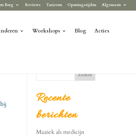
en Berg
Reviews
Tarieven
Openingstijden
Algemeen
inderen
Workshops
Blog
Acties
Zoeken
Recente
bij
berichten
Muziek als medicijn