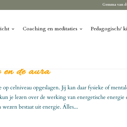
Gemma van d
icht
Coaching en meditaties
Pedagogisch/ k
e en de aura
e op celniveau opgeslagen. Jij kan daar fysieke of mental
kun je lezen over de werking van energetische energie 
n wezen bestaat uit energie. Álles...