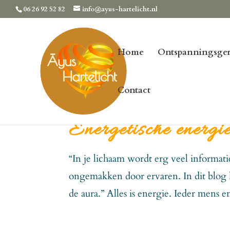
06 26 92 52 82
info@ayus-hartelicht.nl
Home
Ontspanningsger
Contact
Energetische energi
“In je lichaam wordt erg veel informati
ongemakken door ervaren. In dit blog 
de aura.” Alles is energie. Ieder mens e