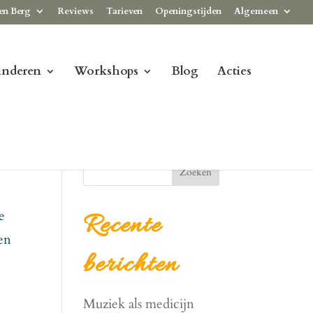
en Berg
Reviews
Tarieven
Openingstijden
Algemeen
inderen
Workshops
Blog
Acties
Zoeken
e
Recente
en
berichten
Muziek als medicijn