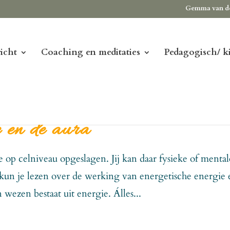
Gemma van d
icht
Coaching en meditaties
Pedagogisch/ k
e en de aura
e op celniveau opgeslagen. Jij kan daar fysieke of mental
kun je lezen over de werking van energetische energie 
n wezen bestaat uit energie. Álles...