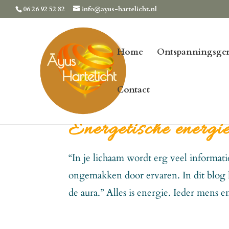
06 26 92 52 82
info@ayus-hartelicht.nl
Home
Ontspanningsger
Contact
Energetische energi
“In je lichaam wordt erg veel informati
ongemakken door ervaren. In dit blog 
de aura.” Alles is energie. Ieder mens e