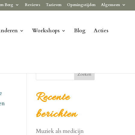
en Berg
Reviews
Tarieven
Openingstijden
Algemeen
inderen
Workshops
Blog
Acties
Zoeken
e
Recente
en
berichten
Muziek als medicijn