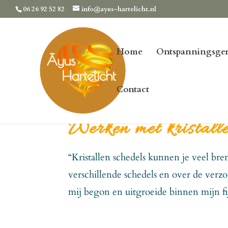
06 26 92 52 82
info@ayus-hartelicht.nl
Home
Ontspanningsger
Contact
Werken met kristalle
“Kristallen schedels kunnen je veel bre
verschillende schedels en over de verz
mij begon en uitgroeide binnen mijn fi