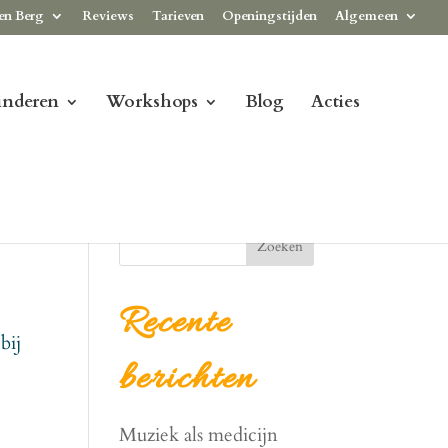
en Berg
Reviews
Tarieven
Openingstijden
Algemeen
inderen
Workshops
Blog
Acties
Zoeken
Recente
bij
berichten
Muziek als medicijn