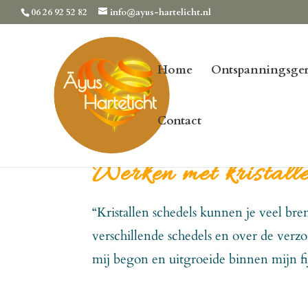
06 26 92 52 82
info@ayus-hartelicht.nl
Home
Ontspanningsger
Contact
Werken met kristalle
“Kristallen schedels kunnen je veel bre
verschillende schedels en over de verz
mij begon en uitgroeide binnen mijn fi