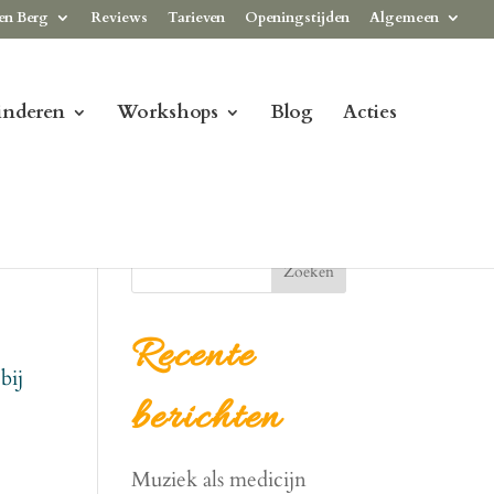
en Berg
Reviews
Tarieven
Openingstijden
Algemeen
inderen
Workshops
Blog
Acties
Zoeken
Recente
bij
berichten
Muziek als medicijn