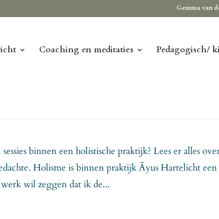
Gemma van d
icht
Coaching en meditaties
Pedagogisch/ k
essies binnen een holistische praktijk? Lees er alles ove
gedachte. Holisme is binnen praktijk Āyus Hartelicht een
 werk wil zeggen dat ik de...