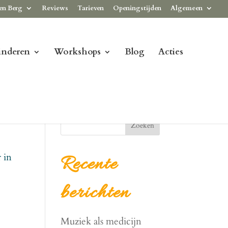
en Berg
Reviews
Tarieven
Openingstijden
Algemeen
inderen
Workshops
Blog
Acties
Zoeken
r in
Recente
berichten
Muziek als medicijn