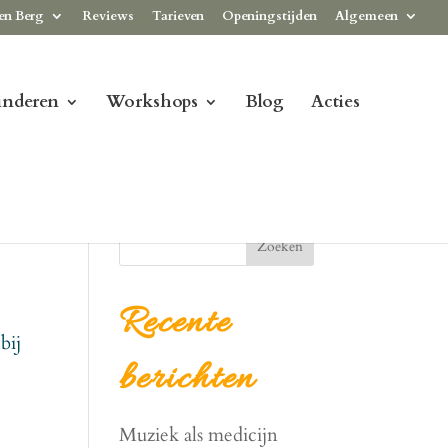
en Berg
Reviews
Tarieven
Openingstijden
Algemeen
inderen
Workshops
Blog
Acties
Zoeken
Recente
bij
berichten
Muziek als medicijn