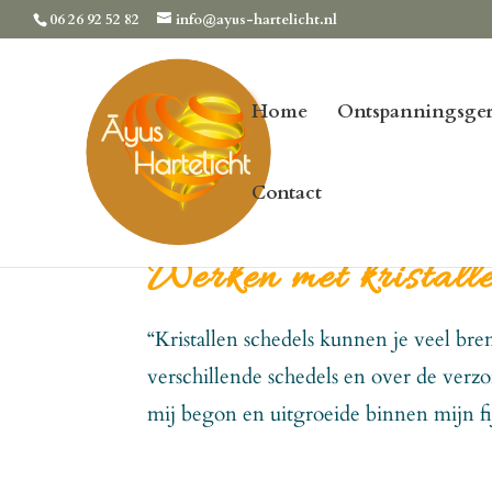
06 26 92 52 82
info@ayus-hartelicht.nl
Home
Ontspanningsger
Contact
Werken met kristalle
“Kristallen schedels kunnen je veel bre
verschillende schedels en over de verz
mij begon en uitgroeide binnen mijn fi