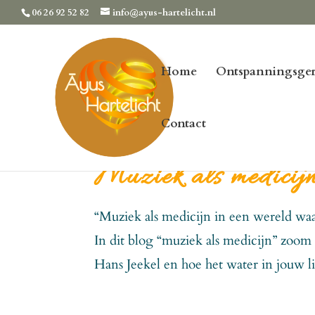
06 26 92 52 82
info@ayus-hartelicht.nl
Home
Ontspanningsger
Contact
Muziek als medicij
“Muziek als medicijn in een wereld waar
In dit blog “muziek als medicijn” zoom
Hans Jeekel en hoe het water in jouw l