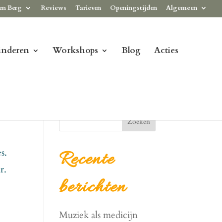
en Berg
Reviews
Tarieven
Openingstijden
Algemeen
inderen
Workshops
Blog
Acties
Zoeken
s.
Recente
r.
berichten
Muziek als medicijn