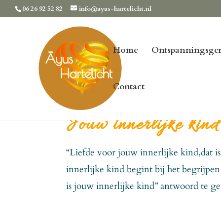
06 26 92 52 82
info@ayus-hartelicht.nl
Home
Ontspanningsger
Contact
Jouw innerlijke kind
“Liefde voor jouw innerlijke kind,dat is
innerlijke kind begint bij het begrijp
is jouw innerlijke kind” antwoord te g