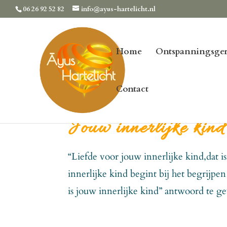
06 26 92 52 82
info@ayus-hartelicht.nl
Home
Ontspanningsger
Contact
Jouw innerlijke kind
“Liefde voor jouw innerlijke kind,dat is
innerlijke kind begint bij het begrijp
is jouw innerlijke kind” antwoord te g