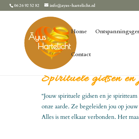
06 26 92 52 82
info@ayus-hartelicht.nl
Home
Ontspanningsger
Contact
Spirituele gidsen en 
“Jouw spirituele gidsen en je spirittea
onze aarde. Ze begeleiden jou op jouw l
Alles is met elkaar verbonden. Het maak