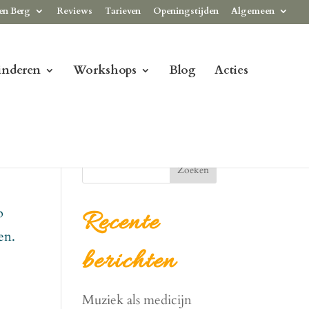
en Berg
Reviews
Tarieven
Openingstijden
Algemeen
inderen
Workshops
Blog
Acties
Zoeken
p
Recente
en.
berichten
Muziek als medicijn