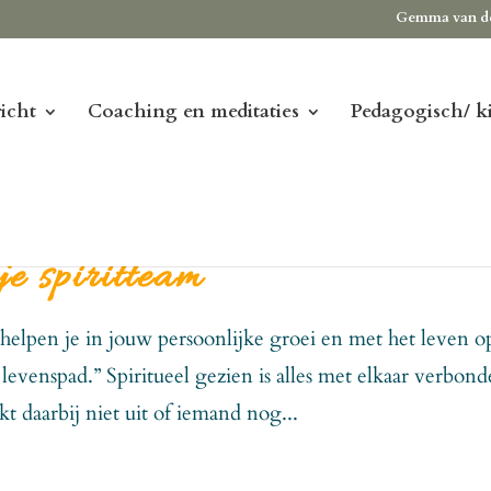
Gemma van d
icht
Coaching en meditaties
Pedagogisch/ k
je spiritteam
m helpen je in jouw persoonlijke groei en met het leven o
evenspad.” Spiritueel gezien is alles met elkaar verbond
t daarbij niet uit of iemand nog...