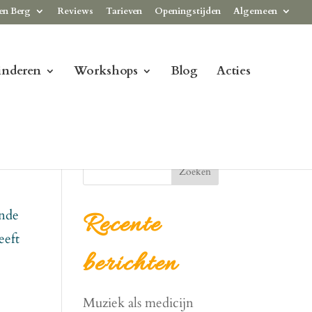
en Berg
Reviews
Tarieven
Openingstijden
Algemeen
inderen
Workshops
Blog
Acties
Zoeken
ande
Recente
eeft
berichten
Muziek als medicijn