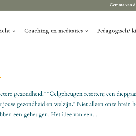
Gemma van d
icht
Coaching en meditaties
Pedagogisch/ k
n
betere gezondheid.” “Celgeheugen resetten; een diepga
jouw gezondheid en welzijn.” Niet alleen onze brein h
bben een geheugen. Het idee van een...