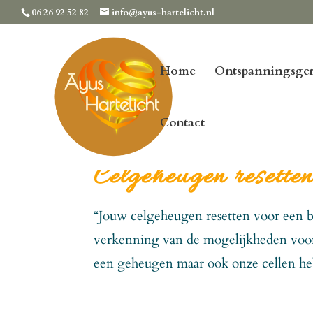
06 26 92 52 82
info@ayus-hartelicht.nl
Home
Ontspanningsger
Contact
Celgeheugen resette
“Jouw celgeheugen resetten voor een 
verkenning van de mogelijkheden voor 
een geheugen maar ook onze cellen he