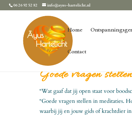
06 26 92 52 82
info@ayus-hartelicht.nl
Home
Ontspanningsger
Contact
Goede vragen stellen
“Wat gaaf dat jij open staat voor bood
“Goede vragen stellen in meditaties. Hoe
waarbij jij en jouw gids of krachtdier i