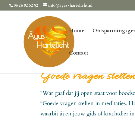
06 26 92 52 82
info@ayus-hartelicht.nl
Home
Ontspanningsger
Contact
Goede vragen stellen
“Wat gaaf dat jij open staat voor bood
“Goede vragen stellen in meditaties. Hoe
waarbij jij en jouw gids of krachtdier i