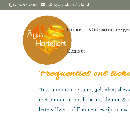
06 26 92 52 82
info@ayus-hartelicht.nl
Home
Ontspanningsger
Contact
Frequenties ons lich
“Instrumenten, je stem, geluiden; alle
met punten in ons lichaam, kleuren & m
letters Hz voor? Frequenties zijn nauw