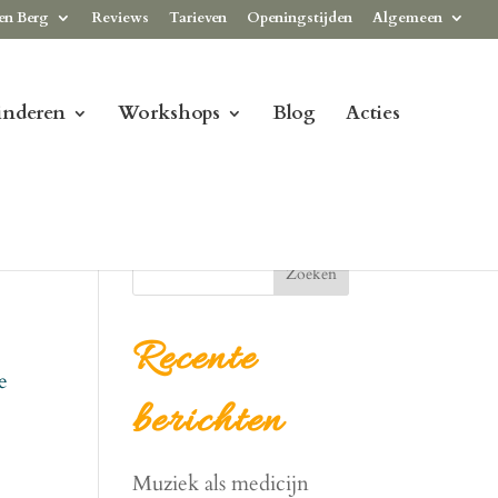
en Berg
Reviews
Tarieven
Openingstijden
Algemeen
inderen
Workshops
Blog
Acties
Zoeken
Recente
e
berichten
Muziek als medicijn