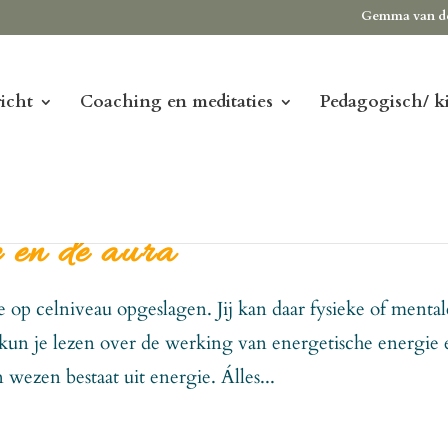
Gemma van d
icht
Coaching en meditaties
Pedagogisch/ k
e en de aura
e op celniveau opgeslagen. Jij kan daar fysieke of mental
kun je lezen over de werking van energetische energie 
n wezen bestaat uit energie. Álles...