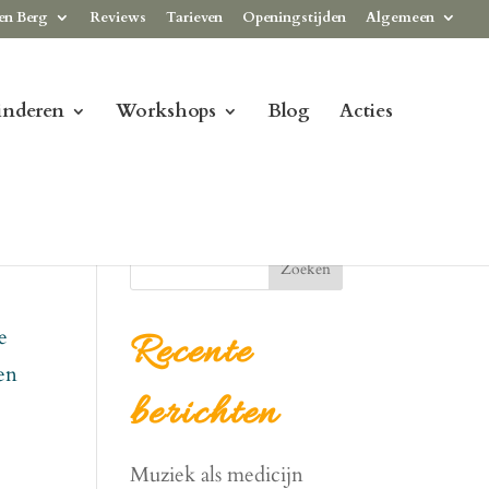
en Berg
Reviews
Tarieven
Openingstijden
Algemeen
inderen
Workshops
Blog
Acties
Zoeken
e
Recente
en
berichten
Muziek als medicijn