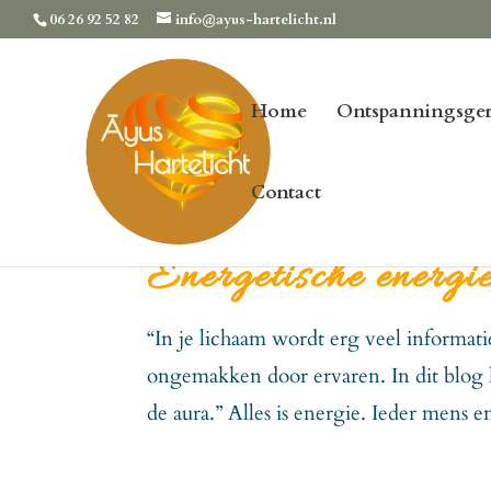
06 26 92 52 82
info@ayus-hartelicht.nl
Home
Ontspanningsger
Contact
Energetische energi
“In je lichaam wordt erg veel informati
ongemakken door ervaren. In dit blog 
de aura.” Alles is energie. Ieder mens e