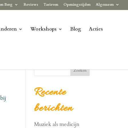
en Berg
Reviews
Tarieven
Openingstijden
Algemeen
inderen
Workshops
Blog
Acties
Zoeken
Recente
bij
berichten
Muziek als medicijn