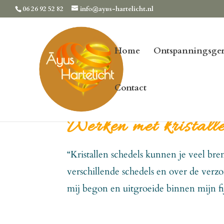
06 26 92 52 82
info@ayus-hartelicht.nl
Home
Ontspanningsger
Contact
Werken met kristalle
“Kristallen schedels kunnen je veel bre
verschillende schedels en over de verz
mij begon en uitgroeide binnen mijn fi