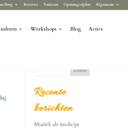
en Berg
Reviews
Tarieven
Openingstijden
Algemeen
inderen
Workshops
Blog
Acties
Zoeken
Recente
bij
berichten
Muziek als medicijn