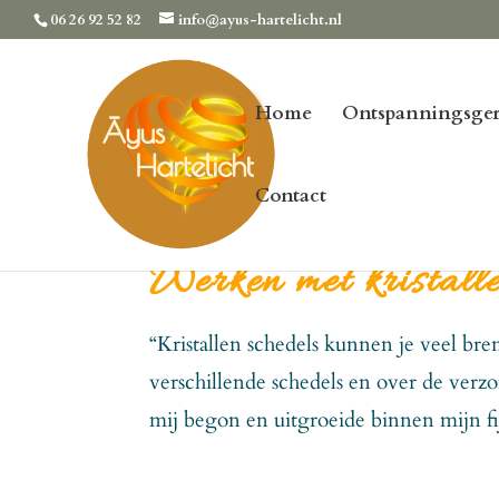
06 26 92 52 82
info@ayus-hartelicht.nl
Home
Ontspanningsger
Contact
Werken met kristalle
“Kristallen schedels kunnen je veel bre
verschillende schedels en over de verz
mij begon en uitgroeide binnen mijn fi