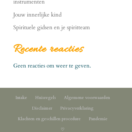
instrumenten
Jouw innerlijke kind
Spirituele gidsen en je spiritteam
Recente reacties
Geen reacties om weer te geven.
Intake
Huisregels
Algemene voorwaarden
Disclaimer
Privacyverklaring
Klachten en geschillen procedure
Pandemie
♡