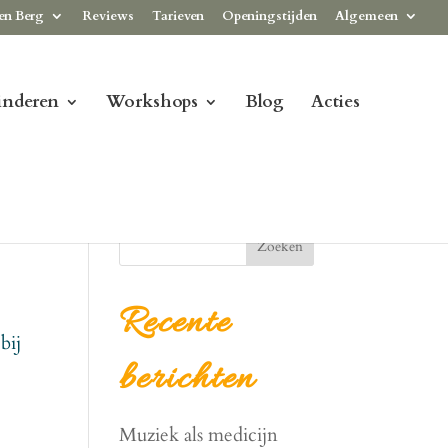
en Berg
Reviews
Tarieven
Openingstijden
Algemeen
inderen
Workshops
Blog
Acties
Zoeken
Recente
bij
berichten
Muziek als medicijn