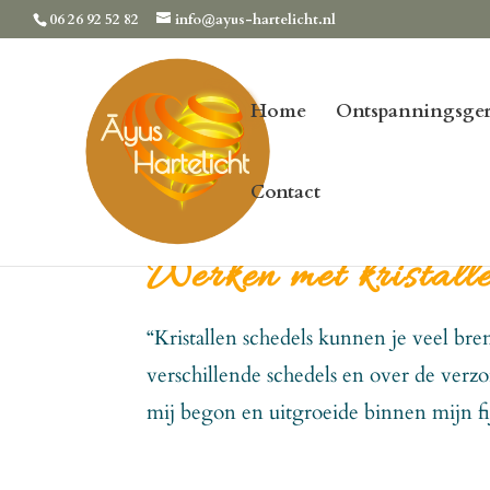
06 26 92 52 82
info@ayus-hartelicht.nl
Home
Ontspanningsger
Contact
Werken met kristalle
“Kristallen schedels kunnen je veel bre
verschillende schedels en over de verz
mij begon en uitgroeide binnen mijn fi