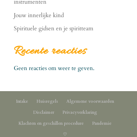
instrumenten
Jouw innerlijke kind
Spirituele gidsen en je spiritteam
Recente reacties
Geen reacties om weer te geven.
Intake
Huisregels
Algemene voorwaarden
Disclaimer
Privacyverklaring
Klachten en geschillen procedure
Pandemie
♡